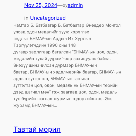
Nov 25, 2024
—
admin
by
in
Uncategorized
Намтар Б. Батбаатар Б. Батбаатар Өнөөдөр Монгол
улсад одон медалийг зүүж хэрэглэх
явдлыг БНМАУ-ын Ардын Их Хурлын
Тэргүүлэгчдийн 1990 оны 148
дугаар зарлигаар баталсан “БНМАУ-ын цол, одон,
медалийн тухай дүрэм”-ээр зохицуулж байна.
Энэхүү шинэчилсэн дүрмээр БНМАУ-ын
баатар, БНМАУ-ын хөдөлмөрийн баатар, БНМАУ-ын
ардын зүтгэлтэн, БНМАУ-ын гавъяат
зүтгэлтэн цол, одон, медаль нь БНМАУ-ын төрийн
дээд шагнал мөн” гэж заагаад цол, одон, медаль
тус бүрийн шагнах журмыг тодорхойлжээ. Энэ
журамд БНМАУ-ын…
Тавтай морил