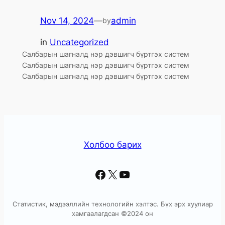
Nov 14, 2024
—
admin
by
in
Uncategorized
Салбарын шагналд нэр дэвшигч бүртгэх систем
Салбарын шагналд нэр дэвшигч бүртгэх систем
Салбарын шагналд нэр дэвшигч бүртгэх систем
Холбоо барих
Facebook
X
YouTube
Статистик, мэдээллийн технологийн хэлтэс. Бүх эрх хуулиар
хамгаалагдсан ©2024 он