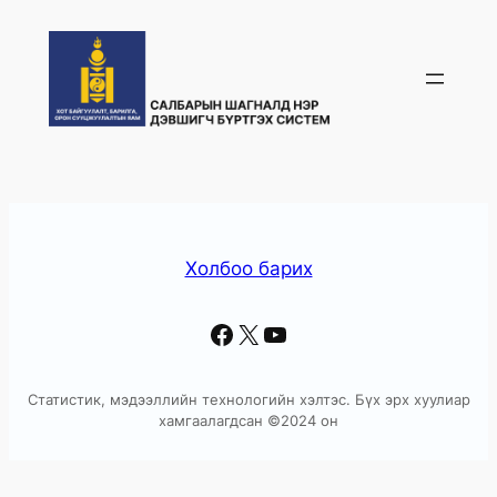
Skip
to
content
Холбоо барих
Facebook
X
YouTube
Статистик, мэдээллийн технологийн хэлтэс. Бүх эрх хуулиар
хамгаалагдсан ©2024 он