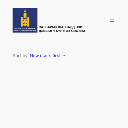
Skip
to
content
Sort by:
New users first