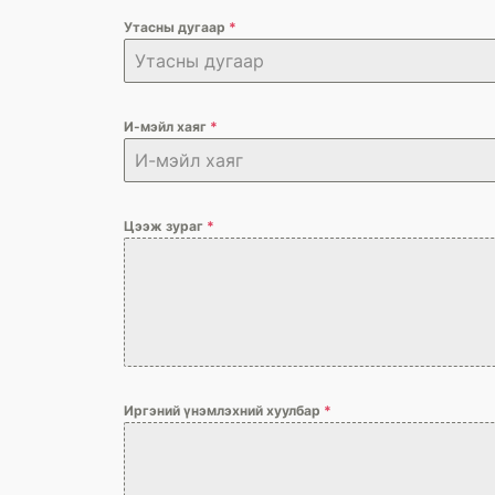
Утасны дугаар
*
И-мэйл хаяг
*
Цээж зураг
*
Иргэний үнэмлэхний хуулбар
*