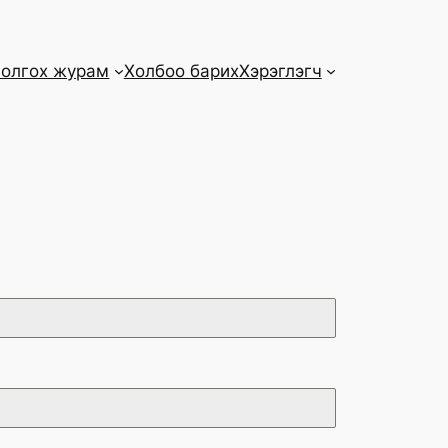
 олгох журам
Холбоо барих
Хэрэглэгч