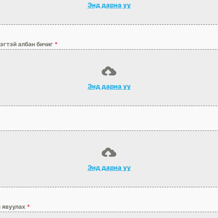
Энд дарна уу
эгтэй албан бичиг
*
Энд дарна уу
Энд дарна уу
н явуулах
*