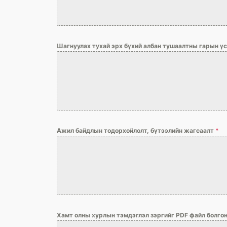
Шагнуулах тухай эрх бүхий албан тушаалтны гарын үс
Ажил байдлын тодорхойлолт, бүтээлийн жагсаалт
*
Хамт олны хурлын тэмдэглэл зэргийг PDF файл болго