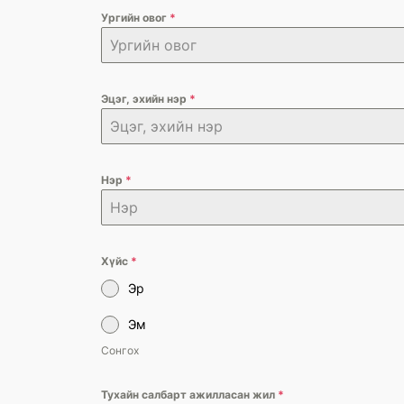
Ургийн овог
*
Эцэг, эхийн нэр
*
Нэр
*
Хүйс
*
Эр
Эм
Сонгох
Тухайн салбарт ажилласан жил
*