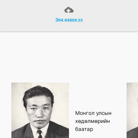
Энд дарна уу
Монгол улсын
хөдөлмөрийн
баатар