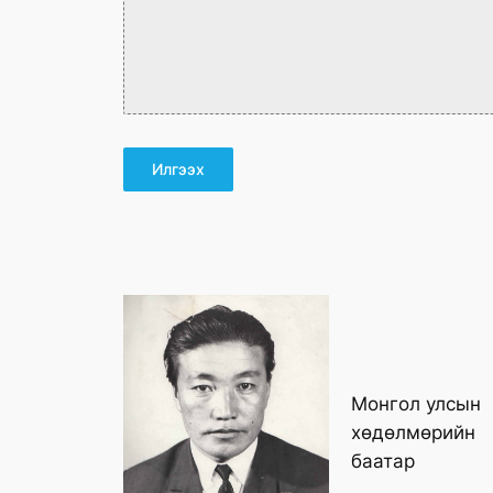
Илгээх
Монгол улсын
хөдөлмөрийн
баатар